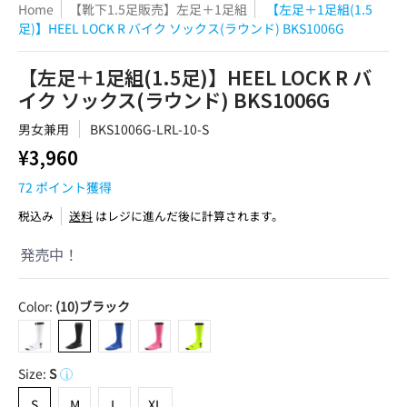
Home
【靴下1.5足販売】左足＋1足組
【左足＋1足組(1.5
足)】HEEL LOCK R バイク ソックス(ラウンド) BKS1006G
【左足＋1足組(1.5足)】HEEL LOCK R バ
イク ソックス(ラウンド) BKS1006G
男女兼用
BKS1006G-LRL-10-S
¥3,960
72
ポイント獲得
税込み
送料
はレジに進んだ後に計算されます。
発売中！
Color:
(10)ブラック
(01)ホワイト
(10)ブラック
(20)ブルー
(41)ローズピンク
(51)フラッシュイエロー
Size:
S
i
S
M
L
XL
S
M
L
XL