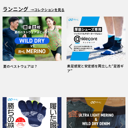
ランニング
→コレクションを見る
「RUN✕DINIM」 デニムなのに走れる
雨の日ウェア・ソックス特集
常にドライ！和紙糸ソックス
ストレスフリーな履心地のタイツ
バイク
→コレクションを見る