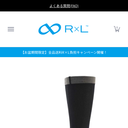
RUN
BIKE
FOOTBALL
LIFE
アイテムから探す
よくある質問(FAQ)
0
【お盆期間限定】全品送料R×L負担キャンペーン開催！