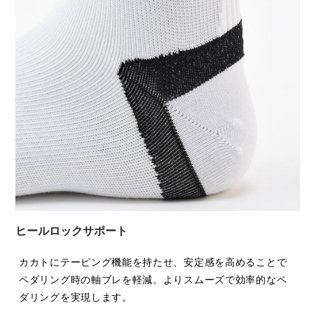
ート力をソックスで手軽に再現できないかと考えました。疲
(51)フラッシュイエロー
れてきた後半でもしっかり支えてくれる──そんな一足を目
指しています。
素材：ポリエステル(リサイクル), ナイロン, 綿, ポリウレ
この二代目モデルでは、履き口のセンターマークを新たに追
タン
加して、より正確なフィット感を実現。また、環境にも配慮
生産国：日本
し、リサイクルポリエステルと天然素材の綿を組み合わせた
サステナブルな素材を採用しています。
ヒールロックサポート
カカトにテーピング機能を持たせ、安定感を高めることで
ペダリング時の軸ブレを軽減。よりスムーズで効率的なペ
ダリングを実現します。