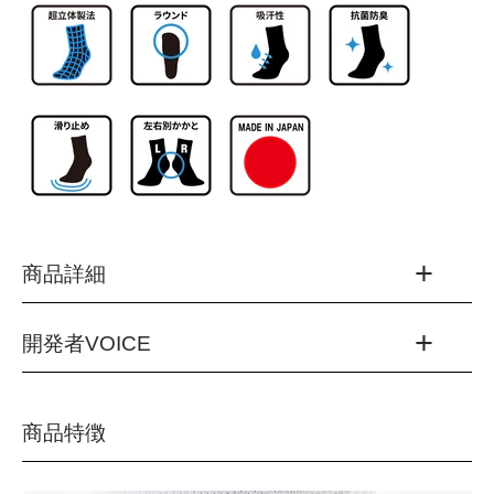
商品詳細
開発者VOICE
品番：BKS1006G
カラー：
(01)ホワイト
パワーを効率よく引き出すには、“姿勢の安定”が何より大切
商品特徴
(10)ブラック
です。特にペダリング中、軸がブレるとせっかくの力が無駄
(20)ブルー
になってしまう。そこで私たちは、テーピングのようなサポ
(41)ローズピンク