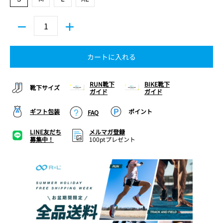
カートに入れる
RUN靴下
BIKE靴下
靴下サイズ
ガイド
ガイド
ギフト包装
ポイント
FAQ
LINE友だち
メルマガ登録
募集中！
100ptプレゼント