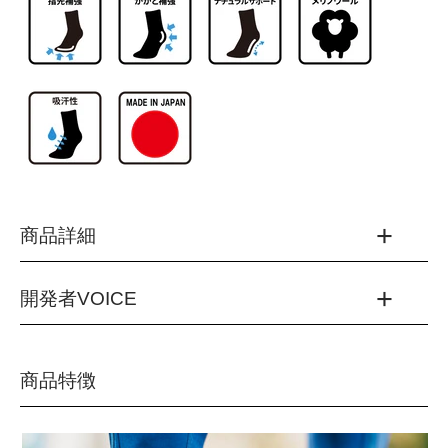
商品詳細
開発者VOICE
品番：MWS5001G
カラー：
(03)ベージュ
発売開始から10年以上もの月日が経過するなかで使用した
商品特徴
(10)ブラック
ユーザー様からも様々なご要望をいただいてきました。その
(13)グレー
中でも多かったのが指先や踵周りの耐久性です。第2世代、
(64)モスグリーン
第3世代と指先や踵周りを補強してきましたが、第4世代と