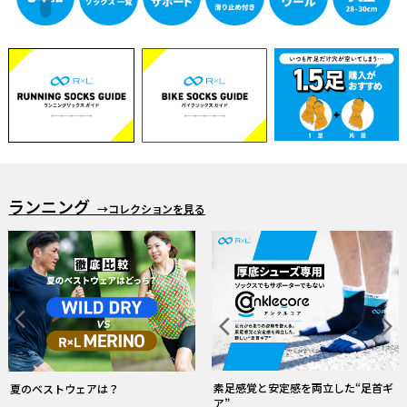
ランニング
→コレクションを見る
「RUN✕DINIM」 デニムなのに走れる
雨の日ウェア・ソックス特集
常にドライ！和紙糸ソックス