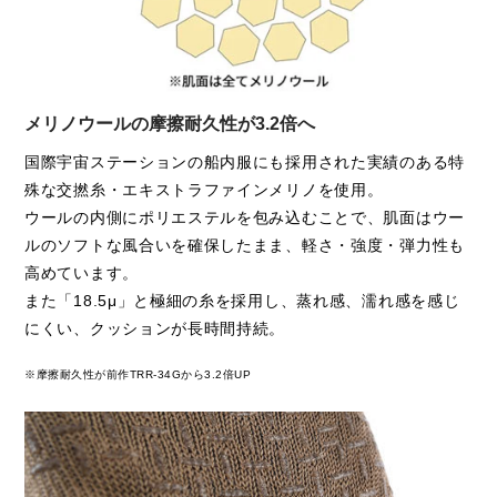
メリノウールの摩擦耐久性が3.2倍へ
国際宇宙ステーションの船内服にも採用された実績のある特
殊な交撚糸・エキストラファインメリノを使用。
ウールの内側にポリエステルを包み込むことで、肌面はウー
ルのソフトな風合いを確保したまま、軽さ・強度・弾力性も
高めています。
また「18.5μ」と極細の糸を採用し、
蒸れ感、濡れ感を感じ
にくい、クッションが長時間持続。
※摩擦耐久性が前作TRR-34Gから3.2倍UP