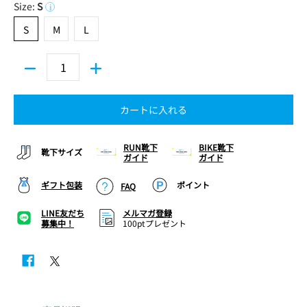
Size:
S
i
S
M
L
S
M
L
カートに入れる
RUN靴下
BIKE靴下
靴下サイズ
ガイド
ガイド
ギフト包装
ポイント
FAQ
LINE友だち
メルマガ登録
募集中！
100ptプレゼント