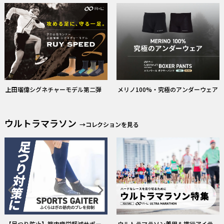
上田瑠偉シグネチャーモデル第二弾
メリノ100%・究極のアンダーウェア
ウルトラマラソン
→コレクションを見る
ウルトラマラソン着用＆携行アイテ
【1cm刻み】究極の素足感覚
ム選びのポイント
Category
Service