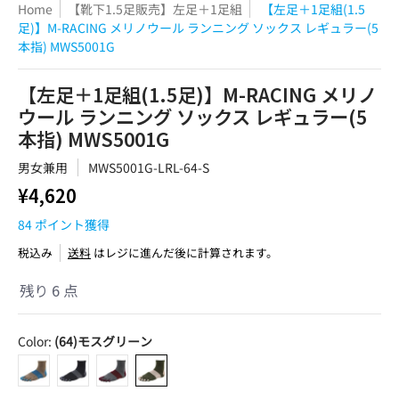
Home
【靴下1.5足販売】左足＋1足組
【左足＋1足組(1.5
足)】M-RACING メリノウール ランニング ソックス レギュラー(5
本指) MWS5001G
【左足＋1足組(1.5足)】M-RACING メリノ
ウール ランニング ソックス レギュラー(5
本指) MWS5001G
男女兼用
MWS5001G-LRL-64-S
¥4,620
84
ポイント獲得
税込み
送料
はレジに進んだ後に計算されます。
残り 6 点
Color:
(64)モスグリーン
(03)ベージュ
(10)ブラック
(13)グレー
(64)モスグリーン