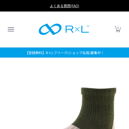
RUN
BIKE
FOOTBALL
LIFE
アイテムから探す
よくある質問(FAQ)
0
【登録無料】R×Lフリーク(ショップ会員)募集中！