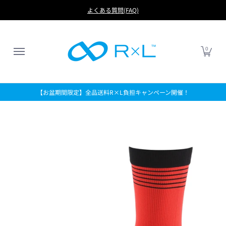
RUN
BIKE
FOOTBALL
LIFE
アイテムから探す
よくある質問(FAQ)
0
【お盆期間限定】全品送料R×L負担キャンペーン開催！