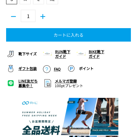
カートに入れる
RUN靴下
BIKE靴下
靴下サイズ
ガイド
ガイド
ギフト包装
ポイント
FAQ
LINE友だち
メルマガ登録
募集中！
100ptプレゼント