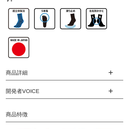
商品詳細
開発者VOICE
品番：
BKS5001G
カラー：
(1001)ブラック×ホワイト
履き心地に着目し、より“素足感覚に近い”ソックスを作り上
商品特徴
(1155)チャコール×オレンジ
げました。 力のかかる3点（親指、母指球、小指球部）に滑
(2201)スカイ×ホワイト
り止めを配置することによって、本来の5本指の良さを損な
(2520)ネイビー×ブルー