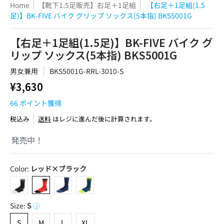
Home
【靴下1.5足販売】右足＋1足組
【右足＋1足組(1.5
足)】BK-FIVE バイク グリップ ソックス(5本指) BKS5001G
【右足＋1足組(1.5足)】BK-FIVE バイク グ
リップ ソックス(5本指) BKS5001G
男女兼用
BKS5001G-RRL-3010-S
¥3,630
66
ポイント獲得
税込み
送料
はレジに進んだ後に計算されます。
発売中！
Color:
レッド×ブラック
ブラック×ホワイト
レッド×ブラック
ネイビー×ブルー
ピーコックグリーン×フラッシュイエロー
Size:
S
i
S
M
L
XL
S
M
L
XL