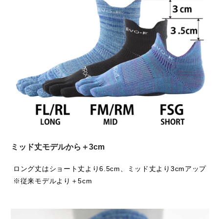
(80)ブラウン
素材：綿, アクリル, ナイロン, ポリエステル, ポリウレタ
EVOの耐久性の高さは生地の厚みと比例します。そのた
ン
め、より蒸れにくい作りに改良することは、EVOシリーズ
生産国：日本
における大きな課題でもありました。今回の改良ポイント
は、まさにこの課題に取り組んだ結果です。
さらに、丈を従来のEVOより「約5cm」長くすることで、
マラソンシーズンの足首の冷え対策にも対応しました。私自
身、真夏以外ではソックスの丈を長めに選ぶことが増えてい
ます。これは足首の冷えを防ぐためだけでなく、欧米でソッ
ミッド丈モデルから＋3cm
クスの丈が少しずつ長くなるトレンドを取り入れる意図もあ
ります。ただし、アジア人と欧米人では膝下の長さが異なる
ロング丈はショート丈より6.5cm、ミッド丈より3cmアップ
ため、私たちアジア人が履いてもバランスが良く見える丈に
※従来モデルより＋5cm
調整しました。
また、新しい丈に合わせて楽しんでいただきたいのが、今回