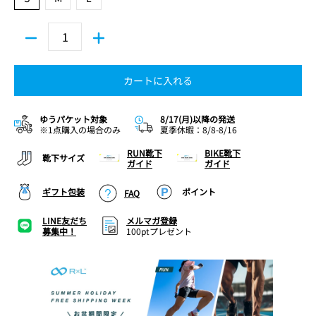
カートに入れる
ゆうパケット対象
8/17(月)以降の発送
※1点購入の場合のみ
夏季休暇：8/8-8/16
RUN靴下
BIKE靴下
靴下サイズ
ガイド
ガイド
ギフト包装
ポイント
FAQ
LINE友だち
メルマガ登録
募集中！
100ptプレゼント