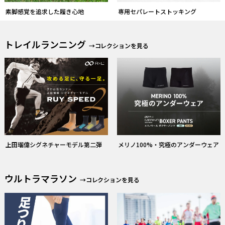
上田瑠偉シグネチャーモデル第二弾
メリノ100%・究極のアンダーウェア
ウルトラマラソン
→コレクションを見る
【足つり防止】筋肉疲労軽減サポー
ウルトラマラソン着用＆携行アイテ
ター
ム選びのポイント