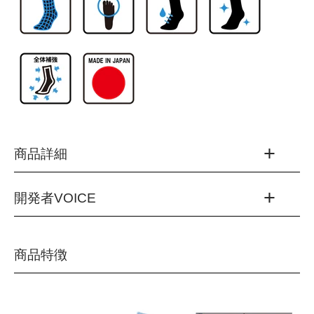
商品詳細
開発者VOICE
品番：RNS5008
カラー：
(01)ホワイト
発売から5年目を迎え、R×Lランニングソックスの代表シリ
商品特徴
(10)ブラック
ーズとなった「EVOシリーズ」。
(20)ブルー
耐久性と素足感覚を両立した「超立体製法」というコンセプ
(40)ピンク
トをそのままに、メッシュを指股の上下に追加することで、
(55)オレンジ
従来品より大幅に蒸れ感を軽減しました。