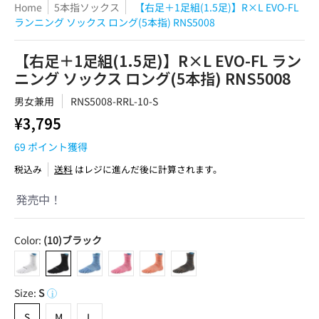
Home
5本指ソックス
【右足＋1足組(1.5足)】R×L EVO-FL
ランニング ソックス ロング(5本指) RNS5008
【右足＋1足組(1.5足)】R×L EVO-FL ラン
ニング ソックス ロング(5本指) RNS5008
男女兼用
RNS5008-RRL-10-S
¥3,795
69
ポイント獲得
税込み
送料
はレジに進んだ後に計算されます。
発売中！
Color:
(10)ブラック
(01)ホワイト
(10)ブラック
(20)ブルー
(40)ピンク
(55)オレンジ
(80)ブラウン
Size:
S
i
S
M
L
S
M
L