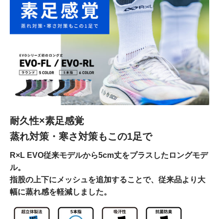
耐久性×素足感覚
蒸れ対策・寒さ対策もこの1足で
R×L EVO従来モデルから5cm丈をプラスしたロングモデ
ル。
指股の上下にメッシュを追加することで、従来品より大
幅に蒸れ感を軽減しました。