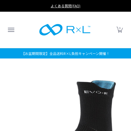
RUN
BIKE
FOOTBALL
LIFE
アイテムから探す
よくある質問(FAQ)
0
【お盆期間限定】全品送料R×L負担キャンペーン開催！