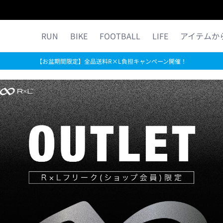
ら探す
公式ストア限定
コラム
MORE R×L
RUN
BIKE
FOOTBALL
LIFE
アイテムか
【お盆期間限定】全品送料R×L負担キャンペーン開催！