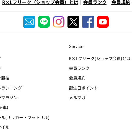
R×Lフリーク（ショップ会員）とは
｜
会員ランク
｜
会員規約
Service
グ
R×Lフリーク(ショップ会員)とは
ン
会員ランク
競技
会員規約
ランニング
誕生日ポイント
マラソン
メルマガ
転車)
ル(サッカー・フットサル)
タイル