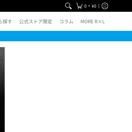
•
0
¥0
ら探す
公式ストア限定
コラム
MORE R×L