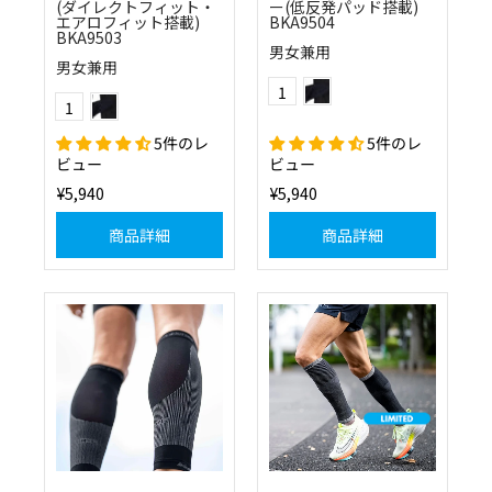
(ダイレクトフィット・
ー(低反発パッド搭載)
エアロフィット搭載)
BKA9504
BKA9503
男女兼用
男女兼用
(10)ブラック
Color
(10)ブラック
1
Color
1
5件のレ
5件のレ
ビュー
ビュー
¥5,940
¥5,940
商品詳細
商品詳細