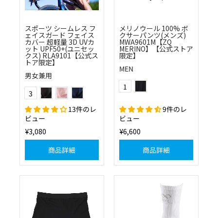
スポーツ シームレス フ
メリノウール 100% ボ
ェイスガード フェイス
クサーパンツ(メンズ)
カバー 超軽量 3D UVカ
MWA9601M【ZQ
ット UPF50+(ユニセッ
MERINO】【公式ストア
クス) RLA9101【公式ス
限定】
トア限定】
MEN
男女兼用
(10)ブラック
Color
ブラック
コーラルピンク
ネイビー
1
Color
3
13件のレ
9件のレ
ビュー
ビュー
¥3,080
¥6,600
商品詳細
商品詳細