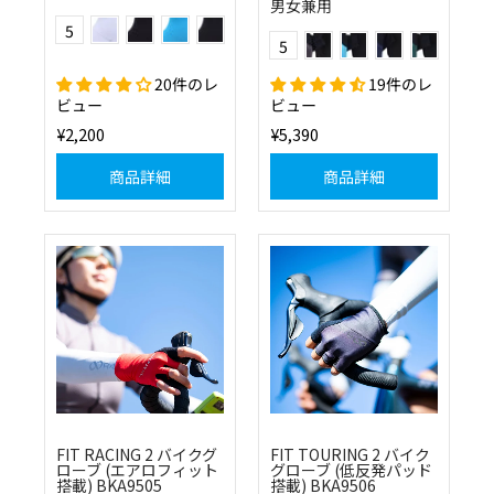
男女兼用
(0124)ホワイト×ライトブルー
(1011)ブラック×チャコール
(2401)ライトブルー×ホワイト
(1024)ブラック×ライトブルー
Color
(13)グレー
(24)ライトブルー
(25)ネイビー
(60)グリーン
5
Color
(5124)フラッシュイエロー×ライトブルー【限定カラー】
5
(03)ベージュ
20件のレ
19件のレ
ビュー
ビュー
¥2,200
¥5,390
商品詳細
商品詳細
FIT RACING 2 バイクグ
FIT TOURING 2 バイク
ローブ (エアロフィット
グローブ (低反発パッド
搭載) BKA9505
搭載) BKA9506