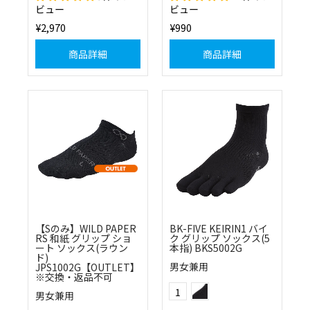
ビュー
ビュー
¥2,970
¥990
商品詳細
商品詳細
【Sのみ】WILD PAPER
BK-FIVE KEIRIN1 バイ
RS 和紙 グリップ ショ
ク グリップ ソックス(5
ート ソックス(ラウン
本指) BKS5002G
ド)
男女兼用
JPS1002G【OUTLET】
※交換・返品不可
ブラック
Color
1
男女兼用
(10)ブラック