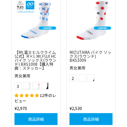
【Mt.富士ヒルクライム
MIZUTAMA バイク ソッ
公式】R×L Mt.FUJI HC
クス(ラウンド)
バイク ソックス(ラウン
BKS1009
ド) BKS1008【購入特
男女兼用
典：ステッカー】
(0130)ホワイト×レッド
(1030)ブラック×レッド
Color
男女兼用
2
(0120)ホワイト×ブルー
(0130)ホワイト×レッド
(1030)ブラック×レッド
Color
3
12件のレ
ビュー
¥2,970
¥2,530
商品詳細
商品詳細