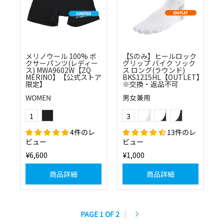
メリノウール 100% ボ
【Sのみ】ヒールロック
クサーパンツ(レディー
グリップ バイク ソック
ス) MWA9602W【ZQ
ス ロング(ラウンド)
MERINO】【公式ストア
BKS1215HL【OUTLET】
限定】
※交換・返品不可
WOMEN
男女兼用
(10)ブラック
ホワイト×グレー
ネイビー×グレー
ブラック×チャコー
Color
Color
1
3
4件のレ
13件のレ
ビュー
ビュー
¥6,600
¥1,000
商品詳細
商品詳細
PAGE 1 OF 2