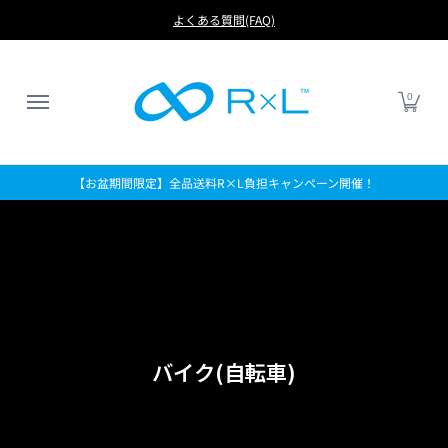
RUN
BIKE
FOOTBALL
LIFE
アイテムから探す
よくある質問(FAQ)
0
【お盆期間限定】全品送料R×L負担キャンペーン開催！
バイク(自転車)