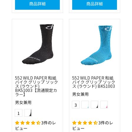
商品詳細
商品詳細
552 WILD PAPER 和紙
552 WILD PAPER 和紙
バイク グリップ ソック
バイク グリップ ソック
ス (ラウンド)
ス (ラウンド) BKS1003
BKS1003【流通限定カ
男女兼用
ラー】
(22)スカイ
(10)ブラック
(40)ピンク
Color
男女兼用
3
(11)チャコール
Color
1
3件のレ
3件のレ
ビュー
ビュー