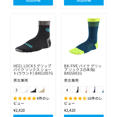
HEEL LOCK S グリップ
BK-FIVE バイク グリッ
バイク ソックス ショー
プ ソックス(5本指)
ト(ラウンド) BKS1007G
BKS5001G
男女兼用
男女兼用
(01)ホワイト
(10)ブラック
(83)カーキ
ブラック×ホワイト
レッド×ブラック
ネイビー×ブルー
ピーコックグ
Color
Color
3
4
4件のレ
16件のレ
ビュー
ビュー
¥2,420
¥2,420