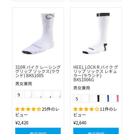
310R バイク レーシング
HEEL LOCK R バイク グ
グリップ ソックス(ラウ
リップ ソックス レギュ
ンド) BKS1005
ラー(ラウンド)
BKS1006G
男女兼用
男女兼用
(01)ホワイト
(30)レッド
(10)ブラック
(22)スカイ
Color
(01)ホワイト
(10)ブラック
(20)ブルー
(41)ローズピ
9
Color
(25)ネイビー
(41)ベリーピンク
(51)フラッシュイエロー
(57)フラッシュオレンジ
(60)グリーン
5
(51)フラッシュイエロー
25件のレ
11件のレ
ビュー
ビュー
¥2,420
¥2,640
商品詳細
商品詳細