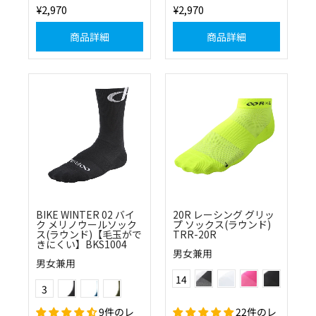
¥2,970
¥2,970
商品詳細
商品詳細
BIKE WINTER 02 バイ
20R レーシング グリッ
ク メリノウールソック
プ ソックス(ラウンド)
ス(ラウンド)【毛玉がで
TRR-20R
きにくい】BKS1004
男女兼用
男女兼用
ブラック×ホワイト
ホワイト
ベリーピンク
ブラック
Color
(10)ブラック
(20)ブルー
(64)モスグリーン
14
Color
3
フラッシュイエロー
ブラック×レッド
ネイビー×ブルー
ネイビー×ピンク
スカイ×ブラ
9件のレ
ネイビー×ホワイト
レッド×ホワイト
ピンク×ブラック
22件のレ
オレンジ×ブラック
グリーン×ブ