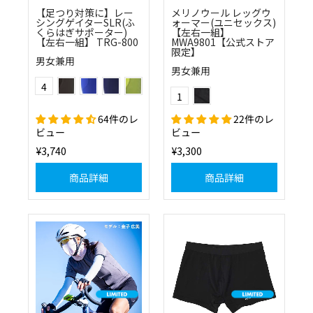
【足つり対策に】レー
メリノウール レッグウ
シングゲイターSLR(ふ
ォーマー(ユニセックス)
くらはぎサポーター)
【左右一組】
【左右一組】 TRG-800
MWA9801【公式ストア
限定】
男女兼用
男女兼用
ブラック
ブルー
ネイビー
フラッシュイエロー
Color
(10)ブラック
4
Color
1
64件のレ
22件のレ
ビュー
ビュー
¥3,740
¥3,300
商品詳細
商品詳細