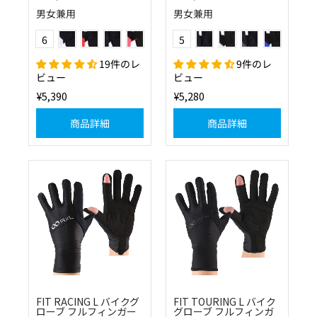
男女兼用
男女兼用
(01)ホワイト
(30)レッド
(10)ブラック
(42)フラッシュピンク
(10)ブラック
(01)ホワイト
(13)グレー
(20)ブルー
Color
Color
6
5
(51)フラッシュイエロー
(57)フラッシュオレンジ
(64)モスグリーン
19件のレ
9件のレ
ビュー
ビュー
¥5,390
¥5,280
商品詳細
商品詳細
FIT RACING L バイクグ
FIT TOURING L バイク
ローブ フルフィンガー
グローブ フルフィンガ