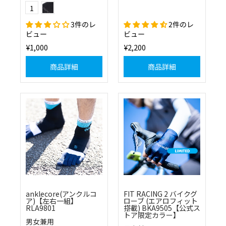
Color
1
3件のレ
2件のレ
ビュー
ビュー
¥1,000
¥2,200
商品詳細
商品詳細
anklecore(アンクルコ
FIT RACING 2 バイクグ
ア)【左右一組】
ローブ (エアロフィット
RLA9801
搭載) BKA9505【公式ス
トア限定カラー】
男女兼用