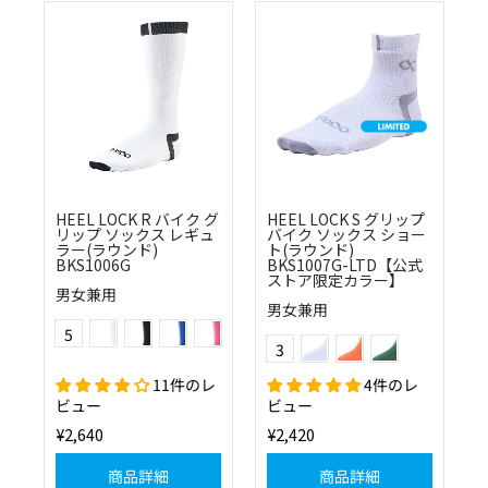
HEEL LOCK R バイク グ
HEEL LOCK S グリップ
リップ ソックス レギュ
バイク ソックス ショー
ラー(ラウンド)
ト(ラウンド)
BKS1006G
BKS1007G-LTD【公式
ストア限定カラー】
男女兼用
男女兼用
(01)ホワイト
(10)ブラック
(20)ブルー
(41)ローズピンク
Color
(0115)ホワイト×ライトグレー
(55)オレンジ
(60)グリーン
5
Color
(51)フラッシュイエロー
3
11件のレ
4件のレ
ビュー
ビュー
¥2,640
¥2,420
商品詳細
商品詳細