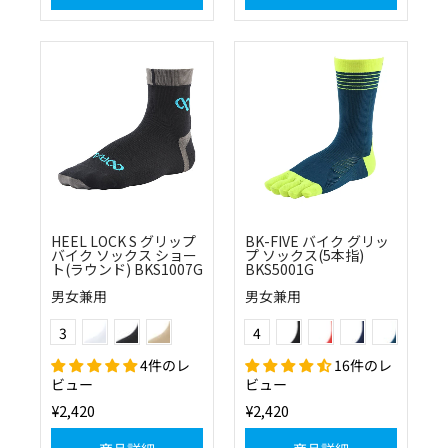
HEEL LOCK S グリップ
BK-FIVE バイク グリッ
バイク ソックス ショー
プ ソックス(5本指)
ト(ラウンド) BKS1007G
BKS5001G
男女兼用
男女兼用
(01)ホワイト
(10)ブラック
(83)カーキ
ブラック×ホワイト
レッド×ブラック
ネイビー×ブルー
ピーコックグ
Color
Color
3
4
4件のレ
16件のレ
ビュー
ビュー
¥2,420
¥2,420