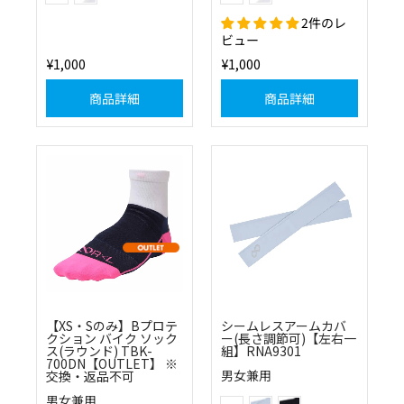
2件のレ
ビュー
¥1,000
¥1,000
商品詳細
商品詳細
【XS・Sのみ】Bプロテ
シームレスアームカバ
クション バイク ソック
ー(長さ調節可)【左右一
ス(ラウンド) TBK-
組】RNA9301
700DN【OUTLET】 ※
男女兼用
交換・返品不可
(13)グレー
(10)ブラック
Color
男女兼用