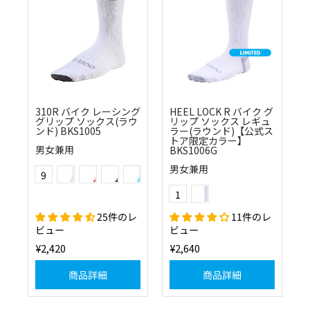
310R バイク レーシング
HEEL LOCK R バイク グ
グリップ ソックス(ラウ
リップ ソックス レギュ
ンド) BKS1005
ラー(ラウンド)【公式ス
トア限定カラー】
男女兼用
BKS1006G
(01)ホワイト
(30)レッド
(10)ブラック
(22)スカイ
Color
男女兼用
9
(0115)ホワイト×ライトグレー
(25)ネイビー
(41)ベリーピンク
(51)フラッシュイエロー
(57)フラッシュオレンジ
(60)グリーン
Color
1
25件のレ
11件のレ
ビュー
ビュー
¥2,420
¥2,640
商品詳細
商品詳細