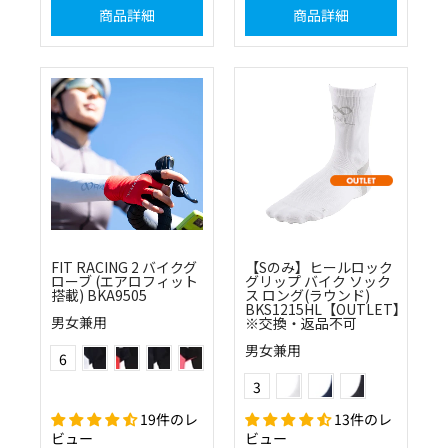
商品詳細
商品詳細
FIT RACING 2 バイクグ
【Sのみ】ヒールロック
ローブ (エアロフィット
グリップ バイク ソック
搭載) BKA9505
ス ロング(ラウンド)
BKS1215HL【OUTLET】
男女兼用
※交換・返品不可
(01)ホワイト
(30)レッド
(10)ブラック
(42)フラッシュピンク
Color
男女兼用
6
ホワイト×グレー
ネイビー×グレー
ブラック×チャコー
(51)フラッシュイエロー
(57)フラッシュオレンジ
Color
3
19件のレ
13件のレ
ビュー
ビュー