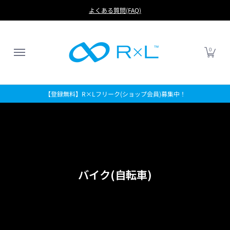
RUN
BIKE
FOOTBALL
LIFE
アイテムから探す
よくある質問(FAQ)
0
【登録無料】R×Lフリーク(ショップ会員)募集中！
バイク(自転車)