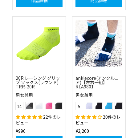
商品詳細
商品詳細
20R レーシング グリッ
anklecore(アンクルコ
プ ソックス(ラウンド)
ア)【左右一組】
TRR-20R
RLA9801
男女兼用
男女兼用
ブラック×ホワイト
ホワイト
ベリーピンク
ブラック
(0124)ホワイト×ライトブルー
(1011)ブラック×チャコー
(2401)ライトブル
(1024)ブ
Color
Color
14
5
フラッシュイエロー
ブラック×レッド
ネイビー×ブルー
ネイビー×ピンク
スカイ×ブラック
(5124)フラッシュイエロー×ライトブル
22件のレ
20件のレ
ネイビー×ホワイト
レッド×ホワイト
ピンク×ブラック
オレンジ×ブラック
グリーン×ブラック
ビュー
ビュー
¥990
¥2,200