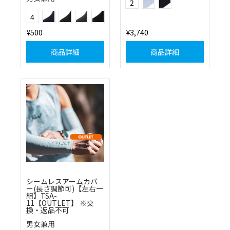
2
ネイビー×フラッシュピンク
ブラック×グレー
チャコール×レッド
ブラック×ブルー
Color
4
¥500
¥3,740
商品詳細
商品詳細
シームレスアームカバ
ー(長さ調節可)【左右一
組】TSA-
11【OUTLET】 ※交
換・返品不可
男女兼用