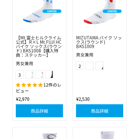
【Mt.富士ヒルクライム
MIZUTAMA バイク ソッ
公式】R×L Mt.FUJI HC
クス(ラウンド)
バイク ソックス(ラウン
BKS1009
ド) BKS1008【購入特
男女兼用
典：ステッカー】
(0130)ホワイト×レッド
(1030)ブラック×レッド
Color
男女兼用
2
(0120)ホワイト×ブルー
(0130)ホワイト×レッド
(1030)ブラック×レッド
Color
3
12件のレ
ビュー
¥2,970
¥2,530
商品詳細
商品詳細