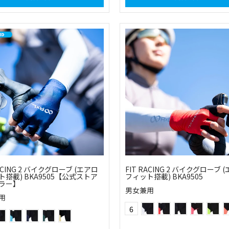
RACING 2 バイクグローブ (エアロ
FIT RACING 2 バイクグローブ 
搭載) BKA9505【公式ストア
フィット搭載) BKA9505
ラー】
男女兼用
用
(01)ホワイト
(30)レッド
(10)ブラック
(42)フラッ
(51
Color
(13)グレー
(24)ライトブルー
(25)ネイビー
(60)グリーン
(03)ベージュ
6