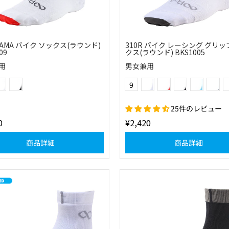
TAMA バイク ソックス(ラウンド)
310R バイク レーシング グリッ
09
クス(ラウンド) BKS1005
用
男女兼用
(0130)ホワイト×レッド
(1030)ブラック×レッド
(01)ホワイト
(30)レッド
(10)ブラック
(22)スカイ
(25)
Color
9
(57)フラッシュオレンジ
(60)グリーン
25件のレビュー
0
¥2,420
商品詳細
商品詳細