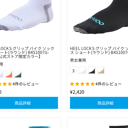
 LOCK S グリップ バイク ソック
HEEL LOCK S グリップ バイク
ート(ラウンド) BKS1007G-
ス ショート(ラウンド) BKS1007
【公式ストア限定カラー】
男女兼用
用
(01)ホワイト
(10)ブラック
(83)カーキ
Color
(0115)ホワイト×ライトグレー
(55)オレンジ
(60)グリーン
3
4件のレビュー
4件のレビュー
0
¥2,420
商品詳細
商品詳細