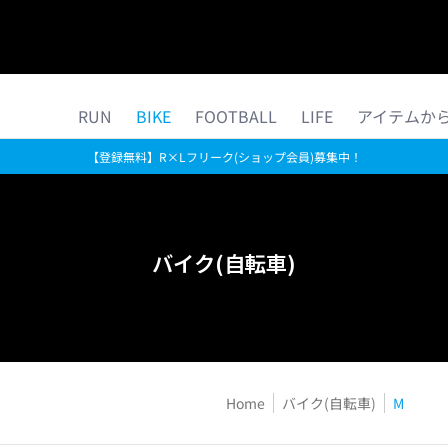
ら探す
公式ストア限定
コラム
MORE R×L
RUN
BIKE
FOOTBALL
LIFE
アイテムか
【登録無料】R×Lフリーク(ショップ会員)募集中！
バイク(自転車)
Home
バイク(自転車)
M