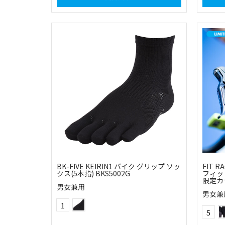
BK-FIVE KEIRIN1 バイク グリップ ソッ
FIT 
クス(5本指) BKS5002G
フィット
限定カ
男女兼用
男女兼
ブラック
Color
1
Color
5