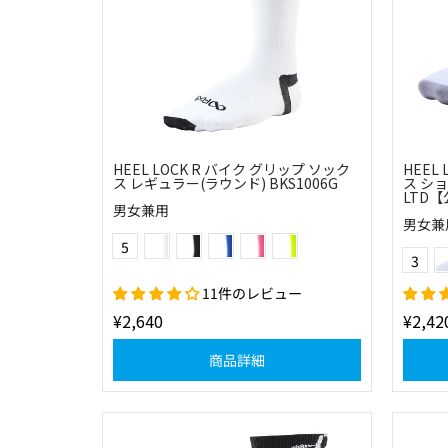
HEEL LOCK R バイク グリップ ソック
HEEL
ス レギュラー(ラウンド) BKS1006G
ス ショ
LTD
男女兼用
男女兼
(01)ホワイト
(10)ブラック
(20)ブルー
(41)ローズピンク
(51)フラッシュイエロー
Color
5
Color
3
11件のレビュー
¥2,640
¥2,42
商品詳細