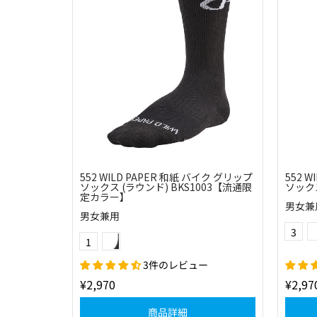
552 WILD PAPER 和紙 バイク グリップ
552 
ソックス (ラウンド) BKS1003【流通限
ソックス
定カラー】
男女兼
男女兼用
Color
(11)チャコール
3
Color
1
3件のレビュー
¥2,970
¥2,97
商品詳細