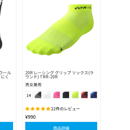
ノウール
20R レーシング グリップ ソックス(ラ
きにく
ウンド) TRR-20R
男女兼用
ブラック×ホワイト
ホワイト
ベリーピンク
ブラック
フラッシュイエロー
ブラック×レッド
ネイビー×ブルー
Color
14
ネイビー×ピンク
スカイ×ブラック
ネイビー×ホワイト
レッド×ホワイト
ピンク×ブラック
オレンジ×ブラック
グリーン×ブラック
22件のレビュー
¥990
商品詳細