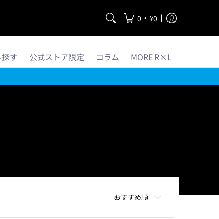
•
0
¥0
ら探す
公式ストア限定
コラム
MORE R×L
並べ替え