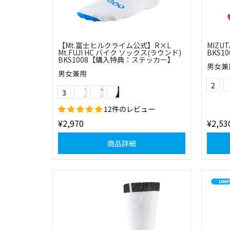
【Mt.富士ヒルクライム公式】R×L
MIZU
Mt.FUJI HC バイク ソックス(ラウンド)
BKS10
BKS1008【購入特典：ステッカー】
男女兼
男女兼用
Color
(0120)ホワイト×ブルー
(0130)ホワイト×レッド
(1030)ブラック×レッド
2
Color
3
12件のレビュー
¥2,970
¥2,53
商品詳細