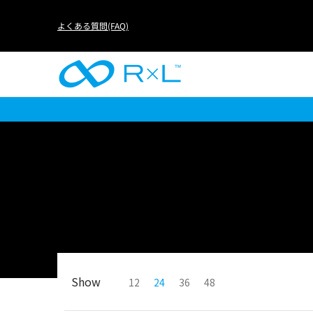
RUN
BIKE
FOOTBALL
LIFE
アイテムか
よくある質問(FAQ)
Show
12
24
36
48