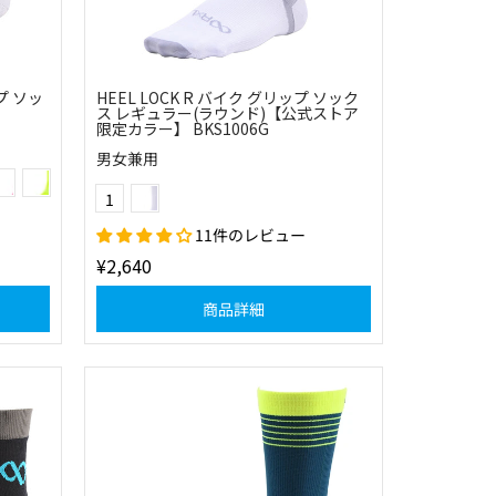
プ ソッ
HEEL LOCK R バイク グリップ ソック
ス レギュラー(ラウンド)【公式ストア
限定カラー】 BKS1006G
男女兼用
ネイビー
(41)ベリーピンク
(51)フラッシュイエロー
(0115)ホワイト×ライトグレー
Color
1
11件のレビュー
¥2,640
商品詳細