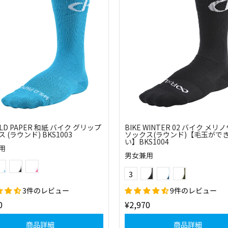
WILD PAPER 和紙 バイク グリップ
BIKE WINTER 02 バイク メリ
 (ラウンド) BKS1003
ソックス(ラウンド)【毛玉がで
い】BKS1004
用
男女兼用
(22)スカイ
(10)ブラック
(40)ピンク
(10)ブラック
(20)ブルー
(64)モスグリーン
Color
3
3件のレビュー
9件のレビュー
0
¥2,970
商品詳細
商品詳細