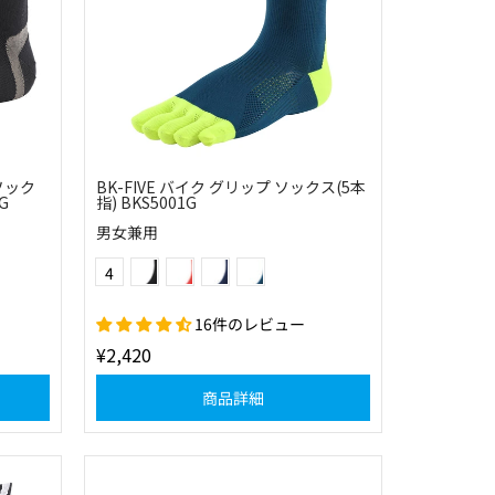
 ソック
BK-FIVE バイク グリップ ソックス(5本
G
指) BKS5001G
男女兼用
ブラック×ホワイト
レッド×ブラック
ネイビー×ブルー
ピーコックグリーン×フラッシュイエロー
Color
4
16件のレビュー
¥2,420
商品詳細