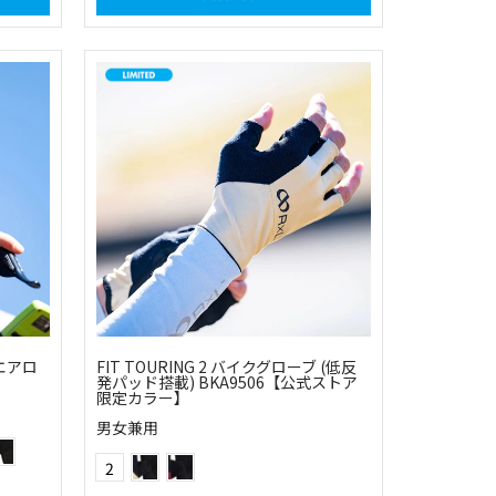
(エアロ
FIT TOURING 2 バイクグローブ (低反
発パッド搭載) BKA9506【公式ストア
限定カラー】
男女兼用
シュピンク
)フラッシュイエロー
(57)フラッシュオレンジ
(03)ベージュ
(34)ワイン
Color
2