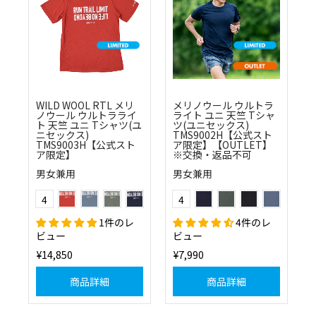
WILD WOOL RTL メリ
メリノウール ウルトラ
ノウール ウルトラライ
ライト ユニ 天竺 Tシャ
ト 天竺 ユニ Tシャツ(ユ
ツ(ユニセックス)
ニセックス)
TMS9002H【公式スト
TMS9003H【公式スト
ア限定】【OUTLET】
ア限定】
※交換・返品不可
男女兼用
男女兼用
(55)オレンジ
(20)ブルー
(60)グリーン
(25)ネイビー
(25)ネイビー
(60)グリーン
(10)ブラック
(20)ブルー
Color
Color
4
4
1件のレ
4件のレ
ビュー
ビュー
¥14,850
¥7,990
商品詳細
商品詳細