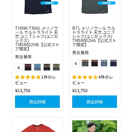
THINK TRAIL メリノウ
RTL メリノウール ウル
ール ウルトラライト 天
トラライト 天竺 ユニ T
竺 ユニ Tシャツ(ユニセ
シャツ(ユニセックス)
ックス)
TMS9002HA【公式スト
TMS9002HB【公式スト
ア限定】
ア限定】
男女兼用
男女兼用
(60)グリーン
(10)ブラック
(20)ブルー
(25)ネイビー
Color
(10)ブラック
(20)ブルー
(25)ネイビー
(60)グリーン
4
Color
4
1件のレ
4件のレ
ビュー
ビュー
¥13,750
¥13,750
商品詳細
商品詳細