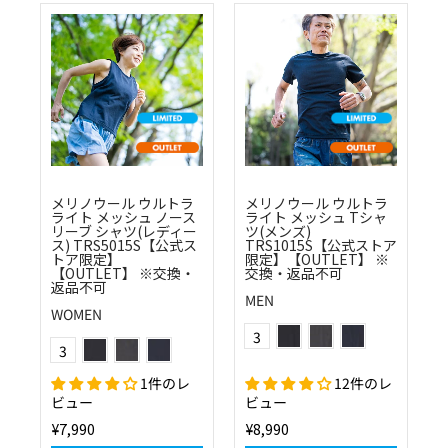
メリノウール ウルトラ
メリノウール ウルトラ
ライト メッシュ ノース
ライト メッシュ Tシャ
リーブ シャツ(レディー
ツ(メンズ)
ス) TRS5015S【公式ス
TRS1015S【公式ストア
トア限定】
限定】【OUTLET】 ※
【OUTLET】 ※交換・
交換・返品不可
返品不可
MEN
WOMEN
(10)ブラック
(11)チャコール
(25)ネイビー(濃紺)
Color
(10)ブラック
(11)チャコール
(25)ネイビー(濃紺)
3
Color
3
1件のレ
12件のレ
ビュー
ビュー
¥7,990
¥8,990