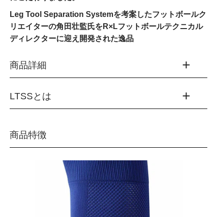
Leg Tool Separation Systemを考案したフットボールク
リエイターの角田壮監氏をR×Lフットボールテクニカル
ディレクターに迎え開発された逸品
商品詳細
LTSSとは
品番：FS-2000
カラー：
LTSS（LegToolSeparationSysteｍ）とは
(01)ホワイト
商品特徴
(20)ブルー
近年、急速に進歩する高機能インソールや高機能サッカーシ
(30)レッド
ューズは、バランス調整、安定、疲労軽減、ピッチへの力の
伝達、ピッチからの衝撃吸収、ボールを扱いやすく、走りや
生産国：日本
すく、動きやすく・・・。
その進歩は「競技者の本来の力を引き出す」に向かってい
る。