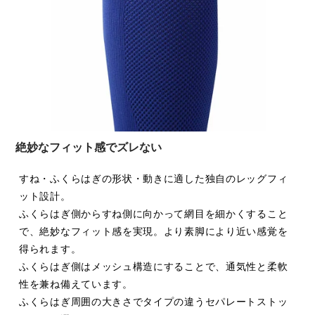
だからこそ、ソックスも、ストッキングも「競技者本来の力
を引き出す」ために進歩させたい。
これがKAKU SPORTS OFFICE代表角田壮監氏発案の
「LegToolSeparationSystem」のコンセプトです。
絶妙なフィット感でズレない
すね・ふくらはぎの形状・動きに適した独自のレッグフィ
ット設計。
ふくらはぎ側からすね側に向かって網目を細かくすること
で、絶妙なフィット感を実現。より素脚により近い感覚を
得られます。
>>
企画・開発 KAKU SPORTS OFFICE
ふくらはぎ側はメッシュ構造にすることで、通気性と柔軟
>>
Leg Tool Separation System
公式サイト
性を兼ね備えています。
ふくらはぎ周囲の大きさでタイプの違うセパレートストッ