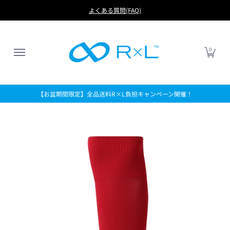
RUN
BIKE
FOOTBALL
LIFE
アイテムから探す
よくある質問(FAQ)
0
【お盆期間限定】全品送料R×L負担キャンペーン開催！