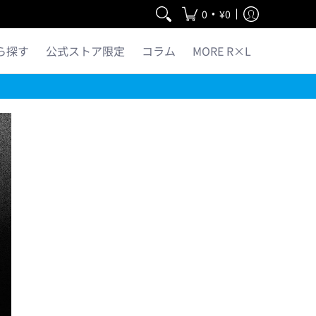
•
0
¥0
ら探す
公式ストア限定
コラム
MORE R×L