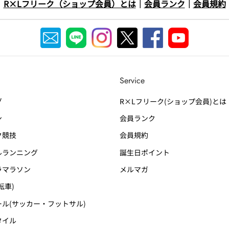
R×Lフリーク（ショップ会員）とは
｜
会員ランク
｜
会員規約
Service
グ
R×Lフリーク(ショップ会員)とは
ン
会員ランク
競技
会員規約
ランニング
誕生日ポイント
マラソン
メルマガ
転車)
ル(サッカー・フットサル)
タイル