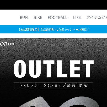
ら探す
公式ストア限定
コラム
MORE R×L
RUN
BIKE
FOOTBALL
LIFE
アイテムか
【お盆期間限定】全品送料R×L負担キャンペーン開催！