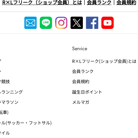
R×Lフリーク（ショップ会員）とは
｜
会員ランク
｜
会員規約
Service
グ
R×Lフリーク(ショップ会員)とは
ン
会員ランク
競技
会員規約
ランニング
誕生日ポイント
マラソン
メルマガ
転車)
ル(サッカー・フットサル)
タイル