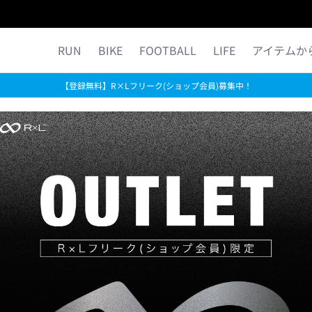
ら探す
公式ストア限定
コラム
MORE R×L
RUN
BIKE
FOOTBALL
LIFE
アイテムか
【登録無料】R×Lフリーク(ショップ会員)募集中！