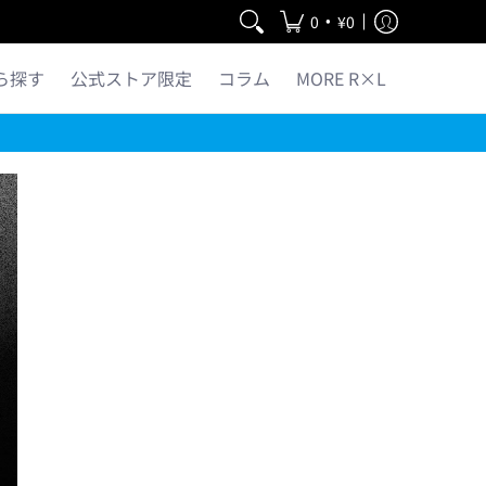
•
0
¥0
ら探す
公式ストア限定
コラム
MORE R×L