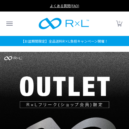
RUN
BIKE
FOOTBALL
LIFE
アイテムから探す
よくある質問(FAQ)
0
【お盆期間限定】全品送料R×L負担キャンペーン開催！