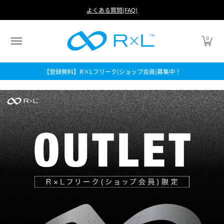
RUN
BIKE
FOOTBALL
LIFE
アイテムから探す
よくある質問(FAQ)
0
【登録無料】R×Lフリーク(ショップ会員)募集中！