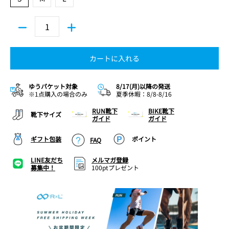
カートに入れる
ゆうパケット対象
8/17(月)以降の発送
※1点購入の場合のみ
夏季休暇：8/8-8/16
RUN靴下
BIKE靴下
靴下サイズ
ガイド
ガイド
ギフト包装
ポイント
FAQ
LINE友だち
メルマガ登録
募集中！
100ptプレゼント