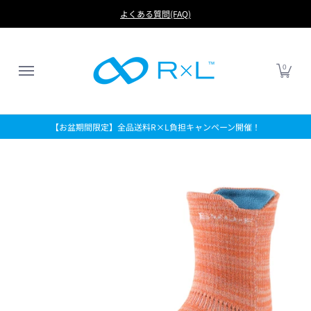
RUN
BIKE
FOOTBALL
LIFE
アイテムから探す
よくある質問(FAQ)
0
【お盆期間限定】全品送料R×L負担キャンペーン開催！