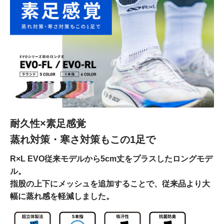
耐久性×素足感覚
蒸れ対策・寒さ対策もこの1足で
R×L EVO従来モデルから5cm丈をプラスしたロングモデ
ル。
指股の上下にメッシュを追加することで、従来品より大
幅に蒸れ感を軽減しました。