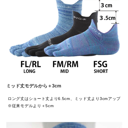
(80)ブラウン
素材：綿, アクリル, ナイロン, ポリエステル, ポリウレタ
EVOの耐久性の高さは生地の厚みと比例します。そのた
ン
め、より蒸れにくい作りに改良することは、EVOシリーズ
生産国：日本
における大きな課題でもありました。今回の改良ポイント
は、まさにこの課題に取り組んだ結果です。
さらに、丈を従来のEVOより「約5cm」長くすることで、
マラソンシーズンの足首の冷え対策にも対応しました。私自
身、真夏以外ではソックスの丈を長めに選ぶことが増えてい
ます。これは足首の冷えを防ぐためだけでなく、欧米でソッ
ミッド丈モデルから＋3cm
クスの丈が少しずつ長くなるトレンドを取り入れる意図もあ
ります。ただし、アジア人と欧米人では膝下の長さが異なる
ロング丈はショート丈より6.5cm、ミッド丈より3cmアップ
ため、私たちアジア人が履いてもバランスが良く見える丈に
※従来モデルより＋5cm
調整しました。
また、新しい丈に合わせて楽しんでいただきたいのが、今回