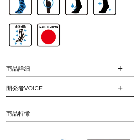
商品詳細
開発者VOICE
品番：RNS5008
カラー：
(01)ホワイト
発売から5年目を迎え、R×Lランニングソックスの代表シリ
商品特徴
(10)ブラック
ーズとなった「EVOシリーズ」。
(20)ブルー
耐久性と素足感覚を両立した「超立体製法」というコンセプ
(40)ピンク
トをそのままに、メッシュを指股の上下に追加することで、
(55)オレンジ
従来品より大幅に蒸れ感を軽減しました。