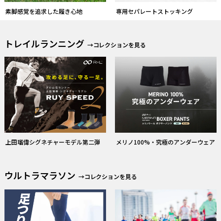
上田瑠偉シグネチャーモデル第二弾
メリノ100%・究極のアンダーウェア
ウルトラマラソン
→コレクションを見る
【足つり防止】筋肉疲労軽減サポー
ウルトラマラソン着用＆携行アイテ
ター
ム選びのポイント