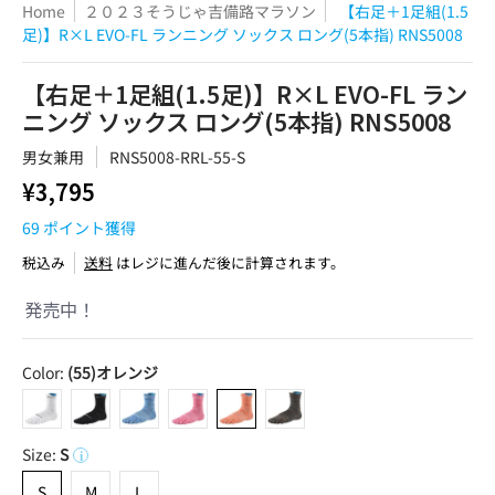
Home
２０２３そうじゃ吉備路マラソン
【右足＋1足組(1.5
足)】R×L EVO-FL ランニング ソックス ロング(5本指) RNS5008
【右足＋1足組(1.5足)】R×L EVO-FL ラン
ニング ソックス ロング(5本指) RNS5008
男女兼用
RNS5008-RRL-55-S
¥3,795
69
ポイント獲得
税込み
送料
はレジに進んだ後に計算されます。
発売中！
Color:
(55)オレンジ
(01)ホワイト
(10)ブラック
(20)ブルー
(40)ピンク
(55)オレンジ
(80)ブラウン
Size:
S
i
S
M
L
S
M
L