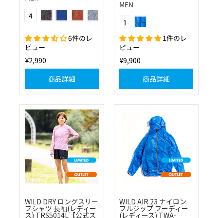
MEN
(10)ブラック
(20)ブルー
(80)ブラウン
(1524)ライトグレー×ライトブルー
Color
ブルー
4
Color
1
6件のレ
1件のレ
ビュー
ビュー
¥2,990
¥9,900
商品詳細
商品詳細
WILD DRY ロングスリー
WILD AIR 23 ナイロン
ブシャツ 長袖(レディー
フルジップ フーディー
ス) TRS5014L【公式ス
(レディース) TWA-