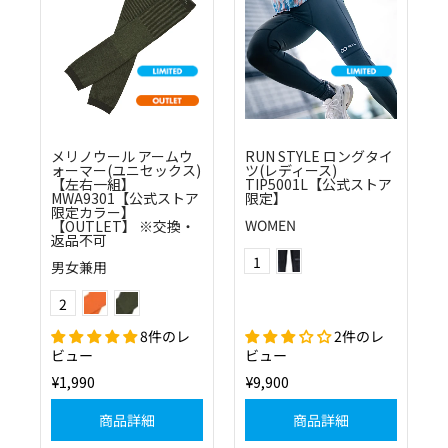
メリノウール アームウ
RUN STYLE ロングタイ
ォーマー(ユニセックス)
ツ(レディース)
【左右一組】
TIP5001L【公式ストア
MWA9301【公式ストア
限定】
限定カラー】
WOMEN
【OUTLET】 ※交換・
返品不可
(10)ブラック
Color
1
男女兼用
(55)オレンジ
(64)モスグリーン
Color
2
8件のレ
2件のレ
ビュー
ビュー
¥1,990
¥9,900
商品詳細
商品詳細