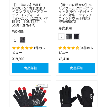
【L・Oのみ】WILD
【薄いのに暖かい】メ
PROOF 57 防水透湿 ナ
リノウール グローブ ラ
イロン フルジップ フー
イト G(滑り止め付き・
ディー(レディース)
スマホ対応・ウォッチ
TWP-2000【公式ストア
ウィンドウ両手対応)
限定】【OUTLET】 ※
MWA9507G
交換・返品不可
男女兼用
WOMEN
(11)チャコール
(1011)ブラック×チャコー
Color
ブラック
2
Color
1
1件のレ
34件のレ
ビュー
ビュー
¥19,900
¥3,410
商品詳細
商品詳細