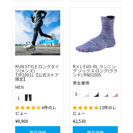
RUN STYLE ロングタイ
R×L EVO-RL ランニン
ツ(メンズ)
グ ソックス ロング(ラウ
TIP1001L【公式ストア
ンド) RNS1005
限定】
男女兼用
MEN
(01)ホワイト
(10)ブラック
(20)ブルー
(40)ピンク
Color
(10)ブラック
5
Color
1
(60)グリーン
4件のレ
13件のレ
ビュー
ビュー
¥9,900
¥2,530
商品詳細
商品詳細