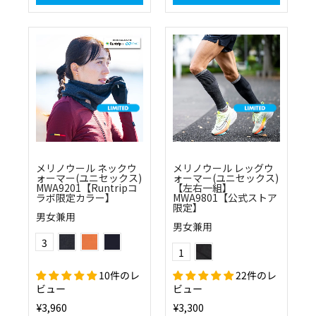
メリノウール ネックウ
メリノウール レッグウ
ォーマー(ユニセックス)
ォーマー(ユニセックス)
MWA9201【Runtripコ
【左右一組】
ラボ限定カラー】
MWA9801【公式ストア
限定】
男女兼用
男女兼用
(11)チャコール
(55)オレンジ
(25)ネイビー
Color
(10)ブラック
3
Color
1
10件のレ
22件のレ
ビュー
ビュー
¥3,960
¥3,300