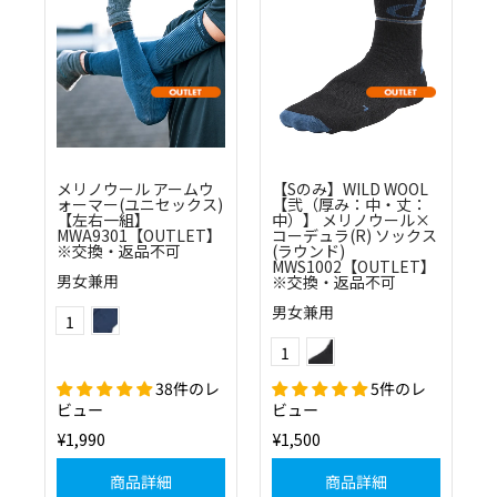
メリノウール アームウ
【Sのみ】WILD WOOL
ォーマー(ユニセックス)
【弐（厚み：中・丈：
【左右一組】
中）】 メリノウール×
MWA9301【OUTLET】
コーデュラ(R) ソックス
※交換・返品不可
(ラウンド)
MWS1002【OUTLET】
男女兼用
※交換・返品不可
ネイビー
Color
男女兼用
1
ブラック×ネイビー
Color
1
38件のレ
5件のレ
ビュー
ビュー
¥1,990
¥1,500
商品詳細
商品詳細