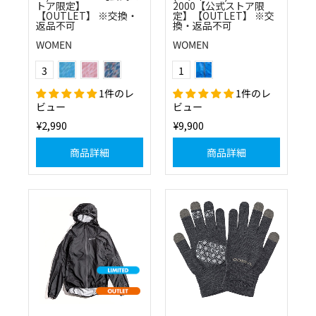
トア限定】
2000【公式ストア限
【OUTLET】 ※交換・
定】【OUTLET】 ※交
返品不可
換・返品不可
WOMEN
WOMEN
(22)スカイ
(47)コーラルピンク
(2047)ブルー×コーラルピンク
ブルー
Color
Color
3
1
1件のレ
1件のレ
ビュー
ビュー
¥2,990
¥9,900
商品詳細
商品詳細