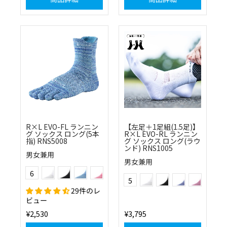
R×L EVO-FL ランニン
【左足＋1足組(1.5足)】
グ ソックス ロング(5本
R×L EVO-RL ランニン
指) RNS5008
グ ソックス ロング(ラウ
ンド) RNS1005
男女兼用
男女兼用
(01)ホワイト
(10)ブラック
(20)ブルー
(40)ピンク
Color
(01)ホワイト
(10)ブラック
(20)ブルー
(40)ピンク
6
Color
(55)オレンジ
(80)ブラウン
5
(60)グリーン
29件のレ
ビュー
¥2,530
¥3,795