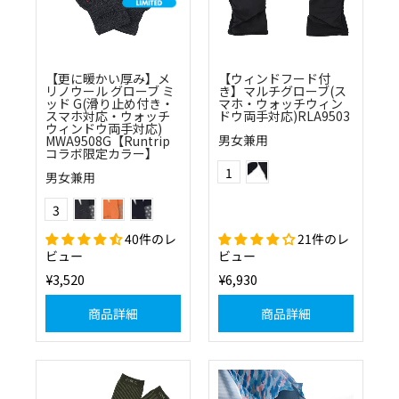
【更に暖かい厚み】メ
【ウィンドフード付
リノウール グローブ ミ
き】マルチグローブ(ス
ッド G(滑り止め付き・
マホ・ウォッチウィン
スマホ対応・ウォッチ
ドウ両手対応)RLA9503
ウィンドウ両手対応)
男女兼用
MWA9508G【Runtrip
コラボ限定カラー】
(10)ブラック
Color
1
男女兼用
(1130)チャコール×レッド
(5525)オレンジ×ネイビー
(2558)ネイビー×マスタード
Color
3
40件のレ
21件のレ
ビュー
ビュー
¥3,520
¥6,930
商品詳細
商品詳細