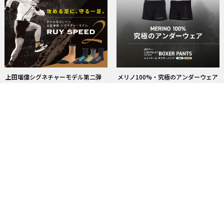
上田瑠偉シグネチャーモデル第二弾
メリノ100%・究極のアンダーウェア
ウルトラマラソン
→コレクションを見る
ウルトラマラソン着用＆携行アイテ
【1cm刻み】究極の素足感覚
ム選びのポイント