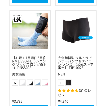
【右足＋1足組(1.5足)】
完全無縫製 ウルトラ イ
R×L EVO-FL ランニン
ンナーパンツ N ナイロ
グ ソックス ロング(5本
ン(メンズ)【公式ストア
指) RNS5008
限定】 TIP1002S
男女兼用
MEN
(01)ホワイト
(10)ブラック
(20)ブルー
(40)ピンク
ブラック
Color
Color
6
1
(55)オレンジ
(80)ブラウン
3件のレ
ビュー
¥3,795
¥4,840