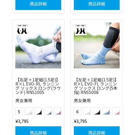
商品詳細
商品詳細
【右足＋1足組(1.5足)】
【左足＋1足組(1.5足)】
R×L EVO-RL ランニン
R×L EVO-FL ランニン
グ ソックス ロング(ラウ
グ ソックス ロング(5本
ンド) RNS1005
指) RNS5008
男女兼用
男女兼用
(01)ホワイト
(10)ブラック
(20)ブルー
(40)ピンク
(01)ホワイト
(10)ブラック
(20)ブルー
(40)ピンク
Color
Color
5
6
(60)グリーン
(55)オレンジ
(80)ブラウン
¥3,795
¥3,795
商品詳細
商品詳細