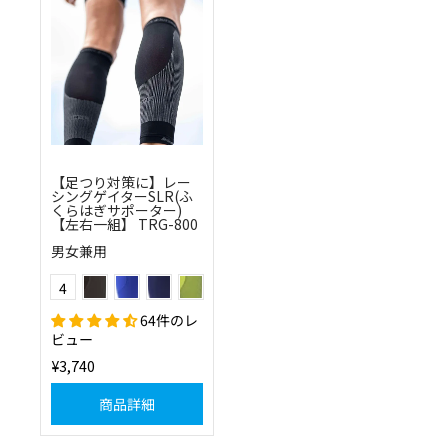
【足つり対策に】レー
シングゲイターSLR(ふ
くらはぎサポーター)
【左右一組】 TRG-800
男女兼用
ブラック
ブルー
ネイビー
フラッシュイエロー
Color
4
64件のレ
ビュー
¥3,740
商品詳細