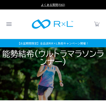
RUN
BIKE
FOOTBALL
LIFE
アイテムから探す
よくある質問(FAQ)
0
【お盆期間限定】全品送料R×L負担キャンペーン開催！
能勢結希(ウルトラマラソンラ
ンナー)