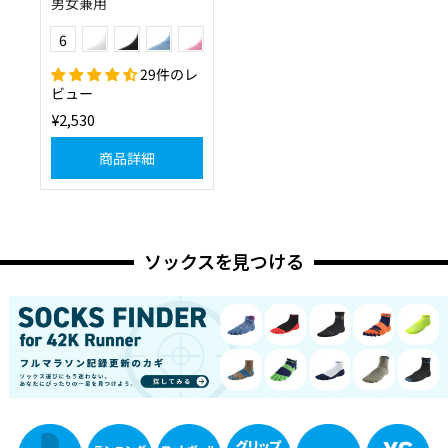
男女兼用
(01)ホワイト
(10)ブラック
(20)ブルー
(40)ピンク
Color
6
(55)オレンジ
(80)ブラウン
29件のレ
ビュー
¥2,530
商品詳細
ソックスを見つける