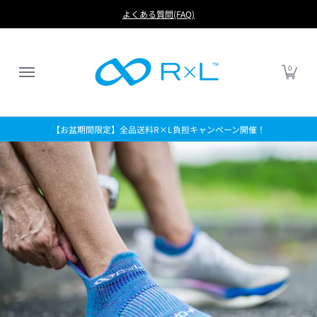
RUN
BIKE
FOOTBALL
LIFE
アイテムから探す
よくある質問(FAQ)
0
【お盆期間限定】全品送料R×L負担キャンペーン開催！