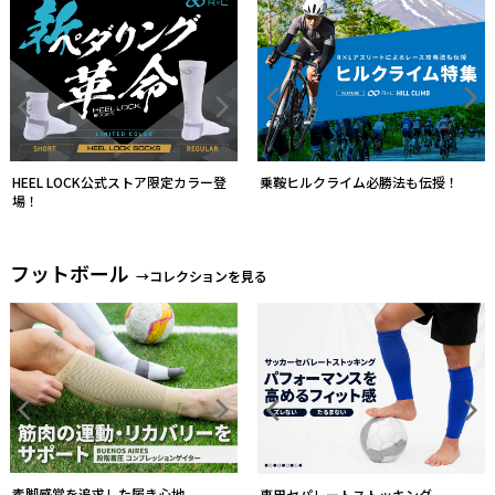
HEEL LOCK公式ストア限定カラー登
乗鞍ヒルクライム必勝法も伝授！
場！
フットボール
→コレクションを見る
素脚感覚を追求した履き心地
専用セパレートストッキング