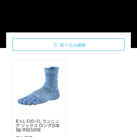
絞り込み検索
R×L EVO-FL ランニン
グ ソックス ロング(5本
指) RNS5008