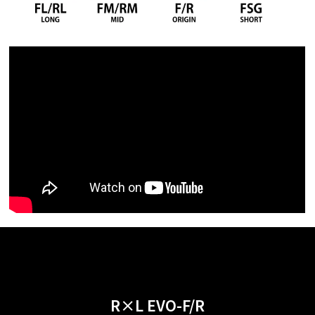
R×L EVO-F/R