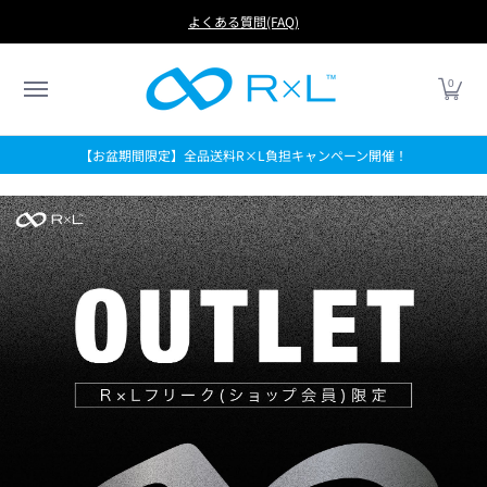
RUN
BIKE
FOOTBALL
LIFE
アイテムから探す
よくある質問(FAQ)
0
【お盆期間限定】全品送料R×L負担キャンペーン開催！