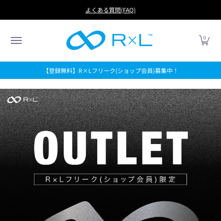
RUN
BIKE
FOOTBALL
LIFE
アイテムから探す
よくある質問(FAQ)
0
【登録無料】R×Lフリーク(ショップ会員)募集中！