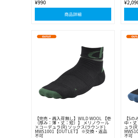
¥990
¥2,09
商品詳細
【完売・再入荷無し】WILD WOOL 【壱
【Sのみ
（厚み：薄・丈：短）】 メリノウール
中・丈
×コーデュラ(R) ソックス(ラウンド)
ュラ(R
MWS1001【OUTLET】 ※交換・返品
MWS1
不可
不可