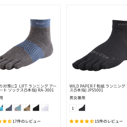
り対策に】LIFT ランニング アー
WILD PAPER F 和紙 ランニン
ト ソックス(5本指) RA-3001
ス(5本指) JPS5001
用
男女兼用
(2522)ネイビー×スカイ
(91)デニム
(66)ピーコック
(86)チノ
(10)ブラック
(01)ホワイト
(10)ブラック
Color
1
17件のレビュー
15件のレビュー