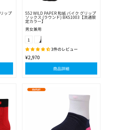
 グリップ
552 WILD PAPER 和紙 バイク グリップ
ソックス (ラウンド) BKS1003【流通限
定カラー】
男女兼用
(11)チャコール
Color
1
3件のレビュー
¥2,970
商品詳細