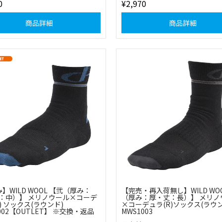
0
¥2,970
商品詳細
商品詳細
】WILD WOOL 【弐（厚み：
【完売・再入荷無し】WILD WOO
：中）】 メリノウール×コーデ
（厚み：厚・丈：長）】 メリノ
) ソックス(ラウンド)
×コーデュラ(R)ソックス(ラウン
002【OUTLET】 ※交換・返品
MWS1003