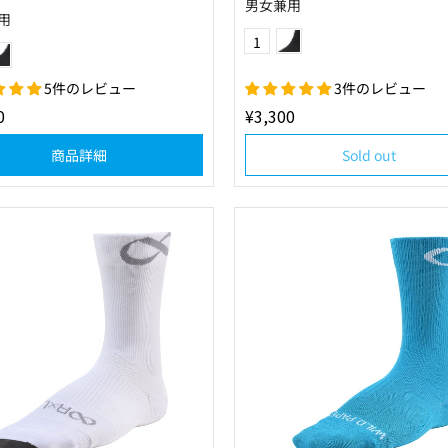
男女兼用
用
ブラック×チャコール
Color
ブラック×ネイビー
1
5件のレビュー
3件のレビュー
0
¥3,300
商品詳細
Sold out