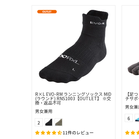
R×L EVO-RM ランニングソックス MID
【足つ
(ラウンド) RNS1003【OUTLET】 ※交
チサポー
換・返品不可
男女兼
男女兼用
Color
(10)ブラック
(64)モスグリーン
6
Color
2
11件のレビュー