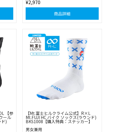
¥2,970
商品詳細
L 【参
【Mt.富士ヒルクライム公式】R×L
ウール
Mt.FUJI HC バイク ソックス(ラウンド)
ド)
BKS1008【購入特典：ステッカー】
男女兼用