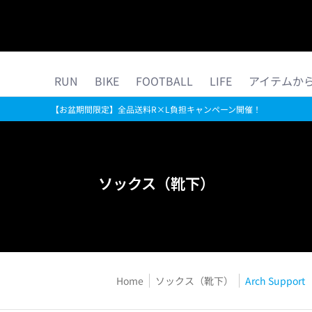
ら探す
公式ストア限定
コラム
MORE R×L
RUN
BIKE
FOOTBALL
LIFE
アイテムか
【お盆期間限定】全品送料R×L負担キャンペーン開催！
ソックス（靴下）
Home
ソックス（靴下）
Arch Support