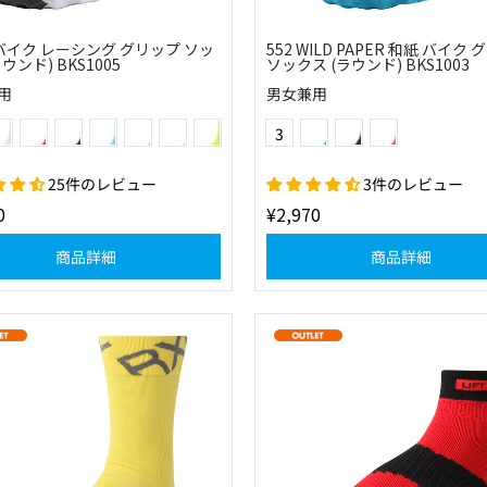
 バイク レーシング グリップ ソッ
552 WILD PAPER 和紙 バイク
ウンド) BKS1005
ソックス (ラウンド) BKS1003
用
男女兼用
(01)ホワイト
(30)レッド
(10)ブラック
(22)スカイ
(25)ネイビー
(41)ベリーピンク
(51)フラッシュイエロー
(22)スカイ
(10)ブラック
(40)ピンク
Color
3
フラッシュオレンジ
(60)グリーン
25件のレビュー
3件のレビュー
0
¥2,970
商品詳細
商品詳細