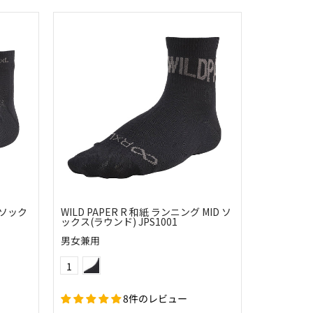
グ ソック
WILD PAPER R 和紙 ランニング MID ソ
ックス(ラウンド) JPS1001
男女兼用
(10)ブラック
Color
1
8件のレビュー