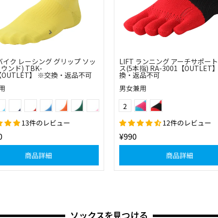
 バイク レーシング グリップ ソッ
LIFT ランニング アーチサポート
ウンド) TBK-
ス(5本指) RA-3001【OUTLET
【OUTLET】 ※交換・返品不可
換・返品不可
用
男女兼用
スカイ×オレンジ
ネイビー
レッド
スカイ×ホワイト
オレンジ×ホワイト
グリーン×ホワイト
ピンク×ホワイト
スカイ×ピンク
レッド×ブラック
Color
2
ー×グレー
13件のレビュー
12件のレビュー
0
¥990
商品詳細
商品詳細
ソックスを見つける