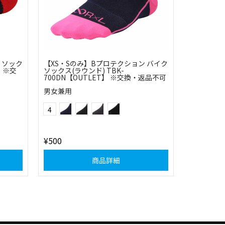
 ソック
【XS・Sのみ】Bプロテクション バイク
】 ※交
ソックス(ラウンド) TBK-
700DN【OUTLET】 ※交換・返品不可
男女兼用
ネイビー×フラッシュピンク
ブラック×グレー
チャコール×レッド
ブラック×ブルー
Color
4
¥500
商品詳細