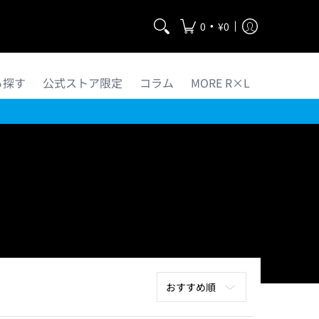
•
0
¥0
ら探す
公式ストア限定
コラム
MORE R×L
並べ替え