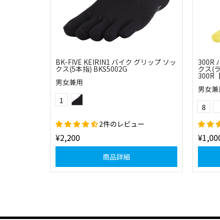
BK-FIVE KEIRIN1 バイク グリップ ソッ
300R
クス(5本指) BKS5002G
クス(ラ
300R
男女兼用
男女兼
ブラック
Color
1
Color
8
イエロ
2件のレビュー
¥2,200
¥1,00
商品詳細