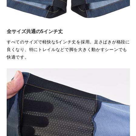
全サイズ共通の5インチ丈
すべてのサイズで軽快な5インチ丈を採用。足さばきが格段に
良くなり、特にトレイルなどで脚を大きく動かすシーンでも
快適です。
俵千香選手
着用：Mサイズ
168cm / 50kg