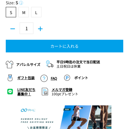
Size:
S
i
S
M
L
S
M
L
カートに入れる
平日9時迄の注文で当日配送
アパレルサイズ
土日祝日は休業
ギフト包装
ポイント
FAQ
LINE友だち
メルマガ登録
募集中！
100ptプレゼント