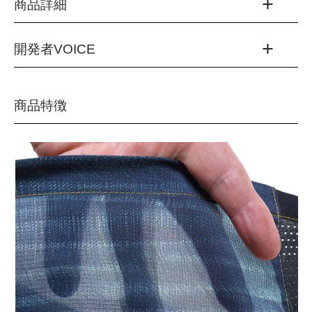
商品詳細
開発者VOICE
品番：TRP5008S
カラー：
(9110)ストーンデニム
「デニムパンツといえばR×L」── そう思っていただける機
商品特徴
(9120)デニムブルー
会も増えてきましたが、私たちのブランド理念である「完成
のないモノ作り」は、もちろんこのデニムパンツにも受け継
素材：
ポリエステル100%(本体)、ポリエステル84％ ポリ
がれています。
ウレタン16％(ヨーク部)
生産国：中国
今回リリースする第5世代モデル「デニムパンツⅤ」には、
大きく2つの進化があります
【採寸サイズ（cm）】
ひとつ目は
ポケット構造の刷新。
これまでR×Lの6ポケットパンツでは蓋付きタイプを踏襲し
てきましたが、今回初めてパワーメッシュポケットを採用。
サイズ
S
M
L
大容量を維持しながら、走行時の揺れを抑える機能性が加わ
ウエスト
60
64
68
りました。