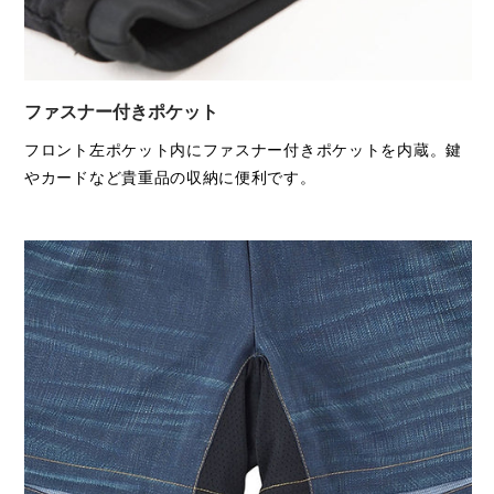
ファスナー付きポケット
フロント左ポケット内にファスナー付きポケットを内蔵。鍵
やカードなど貴重品の収納に便利です。
兼松藍子選手
着用：Lサイズ
156cm / 46kg
(ややゆったりシルエット)