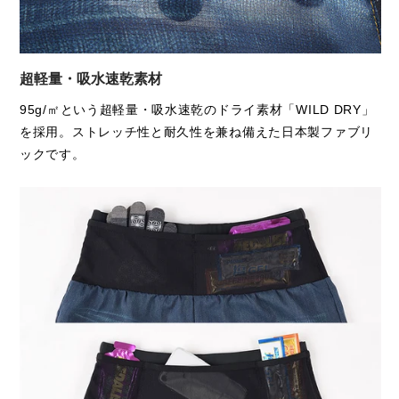
ヒップ
ふたつ目は
丈の統一。
95.5
99.5
103.5
従来はサイズごとに丈を変えていましたが、今回は全サイズ
5インチ丈に統一。
前股下
9
9
9
超軽量・吸水速乾素材
たとえばメンズMサイズでは、従来モデル（デニムⅣ）より
95g/㎡という超軽量・吸水速乾のドライ素材「WILD DRY」
約45mm短くなり、軽さと足さばきの自由度が大きく向上し
渡り巾
34.3
35.3
36.3
を採用。ストレッチ性と耐久性を兼ね備えた日本製ファブリ
ています。
ックです。
特に、ハーフタイツやロングタイツと合わせた際の履き心地
裾巾
31.5
32.5
33.5
が格段に軽くなった点は、個人的にも大きなポイントです。
総丈
29
30
31
デニムVの「走れるデニムパンツ」の完成形を、ぜひ体感し
てください。
※平置きしたおおよそのサイズです。
そして私たちはすでに、次なる「デニムⅥ」へ向けた開発も
※仕上がり寸法(平置き実寸)、お持ちのウェアの寸法と比較頂けます。
進めています。
※若干の誤差(1cm～2cm)が生じる事がございます。予めご了承ください。
デニムVは、従来モデルよりややタイトな設計となっておりま
す。