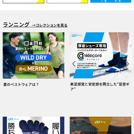
ランニング
→コレクションを見る
「RUN✕DINIM」 デニムなのに走れる
雨の日ウェア・ソックス特集
常にドライ！和紙糸ソックス