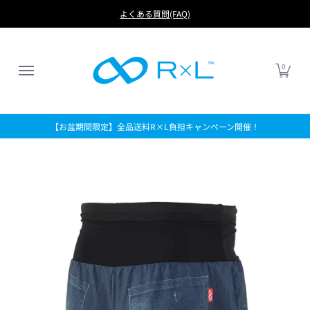
RUN
BIKE
FOOTBALL
LIFE
アイテムから探す
よくある質問(FAQ)
0
【お盆期間限定】全品送料R×L負担キャンペーン開催！