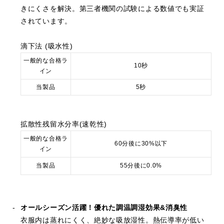
きにくさを解決。第三者機関の試験による数値でも実証
されています。
滴下法 (吸水性)
一般的な合格ラ
10秒
イン
当製品
5秒
拡散性残留水分率(速乾性)
一般的な合格ラ
60分後に30%以下
イン
当製品
55分後に0.0%
オールシーズン活躍！優れた調温調湿効果&消臭性
衣服内は蒸れにくく、絶妙な吸放湿性。熱伝導率が低い