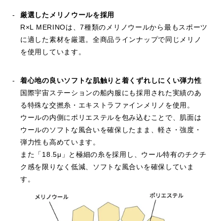
私自身も走る時にメリノTシャツを多用する機会が増え
袖口リブ(cm)
2
2
2
2
(25)ネイビー
ていますが、ハーフマラソンを走った後に滝汗でも、天
厳選したメリノウールを採用
候次第では乾いてそのままニオイも気になる事なく着て
裾幅(cm)
素材：ウール84％、ポリエステル16％
47
49
51
53
R×L MERINOは、7種類のメリノウールから最もスポーツ
帰る事もできます。
に適した素材を厳選。全商品ラインナップで同じメリノ
生産国：日本
天幅(cm)
こうなると、普段も着用率が高くなり今では部屋のクロ
17
17
17
18
を使用しています。
ーゼットにはメリノTシャツが6枚掛かっています。
前下がり(cm)
10
10
10
11
ちなみに、私は身長175㎝、体重72㎏ですが着心地は以
下のような感じです
重量(g)
96
110
116
122
着心地の良いソフトな肌触りと着くずれしにくい弾力性
Oサイズ：ビックシルエット
国際宇宙ステーションの船内服にも採用された実績のあ
※平置きしたおおよそのサイズです
Lサイズ：ゆったりシルエット
る特殊な交撚糸・エキストラファインメリノを使用。
Mサイズ：ジャストシルエット
ウールの内側にポリエステルを包み込むことで、肌面は
Sサイズ：ビタビタシルエット
ウールのソフトな風合いを確保したまま、軽さ・強度・
XSサイズ：着れましたが丈が足りませんでした。
弾力性も高めています。
また「18.5μ」と極細の糸を採用し、ウール特有のチクチ
開発者ストーリー
ク感を限りなく低減、ソフトな風合いを確保していま
す。
世界最軽量クラス・ウル
トラライトメリノウール
シャツ
開発者によるメリノウールとの