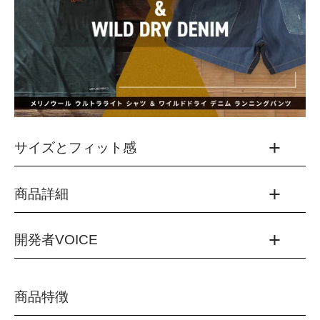
サイズとフィット感
商品詳細
【採寸サイズ（cm）】
サイズ
S
M
L
O
開発者VOICE
品番：TMS9002HA
身幅(cm)
46
48
51
54
カラー：
当モデルはユニセックスとし、ご自身の着方や好みのフ
(60)グリーン
着丈(cm)
ィット感に合わせたサイズを選ぶ事で、走行シーンから
63.5
67
69
71
商品特徴
ライフスタイルまで着用しやすくしました。
(10)ブラック
袖丈(cm)
30
31
32
33
(20)ブルー