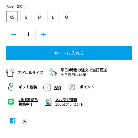
Size:
XS
i
XS
S
M
L
O
XS
S
M
L
O
カートに入れる
平日9時迄の注文で当日配送
アパレルサイズ
土日祝日は休業
ギフト包装
ポイント
FAQ
LINE友だち
メルマガ登録
募集中！
100ptプレゼント