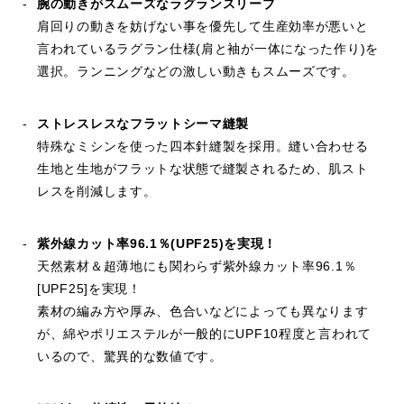
腕の動きがスムーズなラグランスリーブ
肩回りの動きを妨げない事を優先して生産効率が悪いと
言われているラグラン仕様(肩と袖が一体になった作り)を
選択。ランニングなどの激しい動きもスムーズです。
ストレスレスなフラットシーマ縫製
特殊なミシンを使った四本針縫製を採用。縫い合わせる
生地と生地がフラットな状態で縫製されるため、肌スト
レスを削減します。
紫外線カット率96.1％(UPF25)を実現！
天然素材＆超薄地にも関わらず紫外線カット率96.1％
[UPF25]を実現！
素材の編み方や厚み、色合いなどによっても異なります
が、綿やポリエステルが一般的にUPF10程度と言われて
いるので、驚異的な数値です。