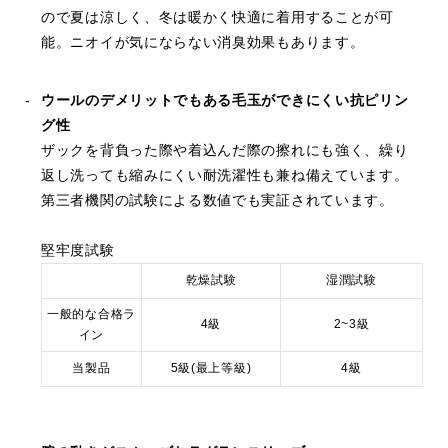
ので夏は涼しく、冬は暖かく快適に着用することが可
能。ニオイが気にならない消臭効果もあります。
ウールのデメリットでもある毛玉ができにくい抗ピリン
グ性
ザックを背負った際や着込んだ際の擦れにも強く、繰り
返し洗っても縮みにくい耐洗濯性も兼ね備えています。
第三者機関の試験による数値でも実証されています。
堅牢度試験
乾燥試験
湿潤試験
一般的な合格ラ
4級
2~3級
イン
当製品
5級(最上等級)
4級