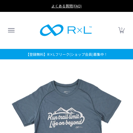
RUN
BIKE
FOOTBALL
LIFE
アイテムから探す
よくある質問(FAQ)
0
【登録無料】R×Lフリーク(ショップ会員)募集中！