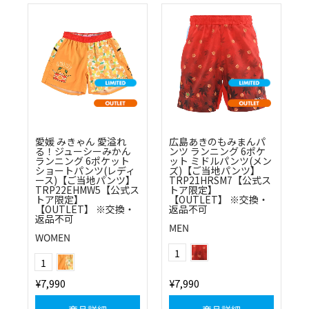
愛媛 みきゃん 愛溢れ
広島あきのもみまんパ
る！ジューシーみかん
ンツ ランニング 6ポケ
ランニング 6ポケット
ット ミドルパンツ(メン
ショートパンツ(レディ
ズ)【ご当地パンツ】
ース)【ご当地パンツ】
TRP21HRSM7【公式ス
TRP22EHMW5【公式ス
トア限定】
トア限定】
【OUTLET】 ※交換・
【OUTLET】 ※交換・
返品不可
返品不可
MEN
WOMEN
レッド
Color
オレンジ
1
Color
1
¥7,990
¥7,990