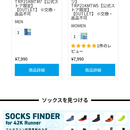
TRP21KMTM7【公式ス
ツ】
トア限定】
TRP21KMTW5【公式ス
【OUTLET】 ※交換・
トア限定】
返品不可
【OUTLET】 ※交換・
返品不可
MEN
WOMEN
ピーコックグリーン
Color
ライトブルー
1
Color
1
1件のレ
ビュー
¥7,990
¥7,990
商品詳細
商品詳細
ソックスを見つける