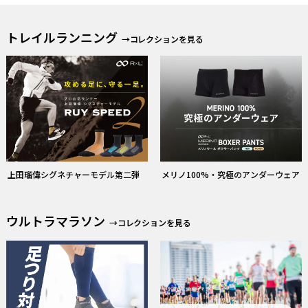
上田瑠偉シグネチャーモデル第二弾
メリノ100%・究極のアンダーウェア
ウルトラマラソン
→コレクションを見る
ウルトラマラソン着用＆携行アイテ
【1cm刻み】究極の素足感覚
ム選びのポイント