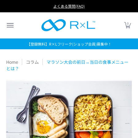
RUN
BIKE
FOOTBALL
LIFE
アイテムから探す
よくある質問(FAQ)
0
【登録無料】R×Lフリーク(ショップ会員)募集中！
Home
コラム
マラソン大会の前日→当日の食事メニュー
とは？